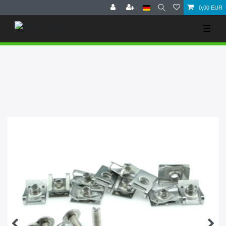
0,00 EUR
☰