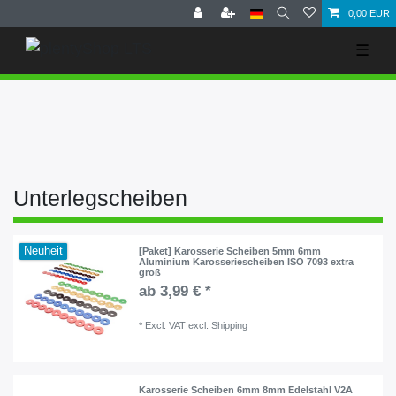
0,00 EUR
☰
Unterlegscheiben
Neuheit
[Paket] Karosserie Scheiben 5mm 6mm
Aluminium Karosseriescheiben ISO 7093 extra
groß
ab 3,99 € *
*
Excl. VAT
excl.
Shipping
Karosserie Scheiben 6mm 8mm Edelstahl V2A