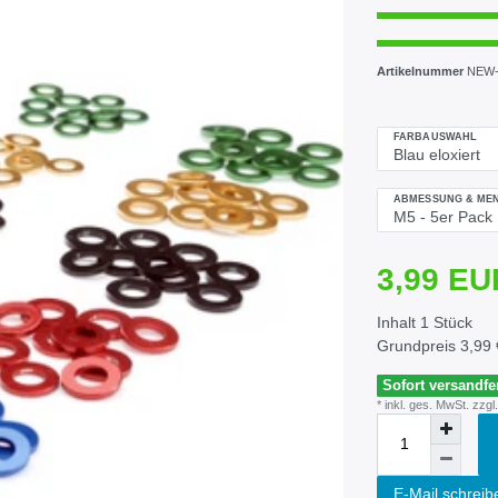
Artikelnummer
NEW-
FARBAUSWAHL
ABMESSUNG & ME
3,99 E
Inhalt
1
Stück
Grundpreis
3,99 
Sofort versandfer
* inkl. ges. MwSt. zzgl.
E-Mail schreib