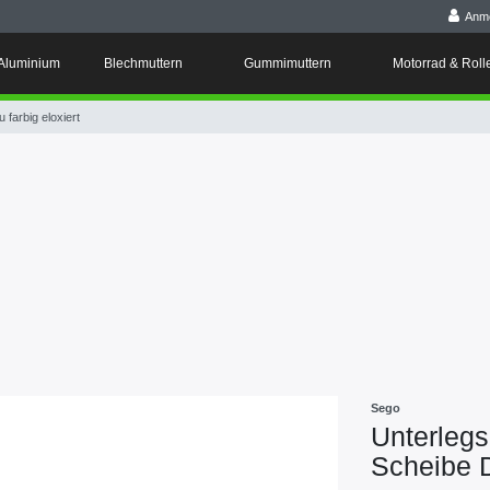
Anm
Aluminium
Blechmuttern
Gummimuttern
Motorrad & Roll
farbig eloxiert
Sego
Unterleg
Scheibe D