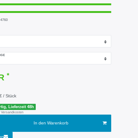
4760
NGE
*
UR
€ / Stück
tig, Lieferzeit 48h
Versandkosten
In den Warenkorb
en