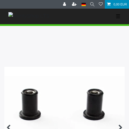
0,00 EUR
☰