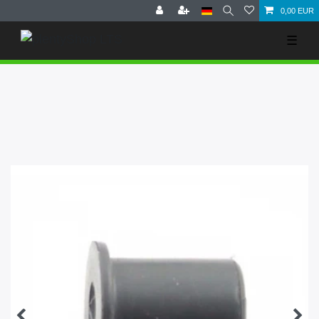
0,00 EUR
☰