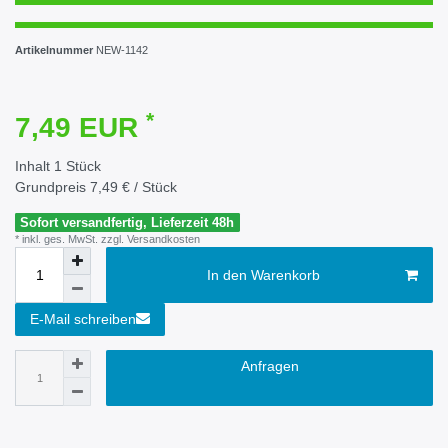
Artikelnummer
NEW-1142
*
7,49 EUR
Inhalt
1
Stück
Grundpreis
7,49 € / Stück
Sofort versandfertig, Lieferzeit 48h
* inkl. ges. MwSt. zzgl.
Versandkosten
In den Warenkorb
E-Mail schreiben
Anfragen