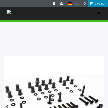
0,00 EUR
☰