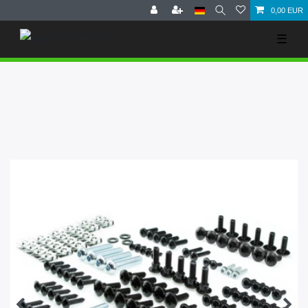
0,00 EUR
☰