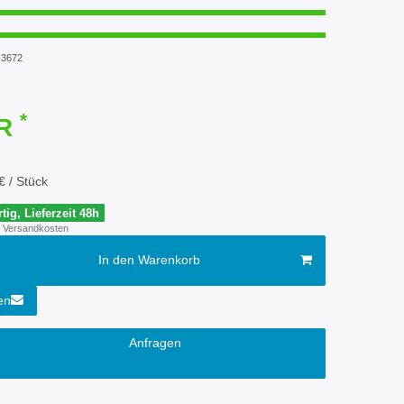
3672
*
UR
€ / Stück
tig, Lieferzeit 48h
Versandkosten
In den Warenkorb
en
Anfragen