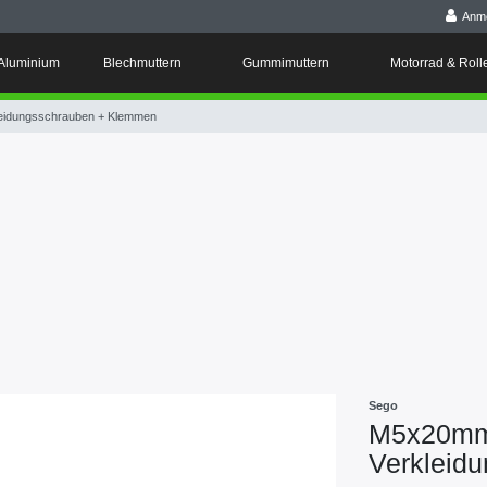
Anm
Aluminium
Blechmuttern
Gummimuttern
Motorrad & Roll
leidungsschrauben + Klemmen
Sego
M5x20mm 
Verkleid