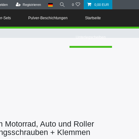
elden
Registrieren
0
0,00 EUR
er-Sets
Pulver-Beschichtungen
Startseite
Unterlegscheiben
Motorrad, Auto und Roller
ungsschrauben + Klemmen