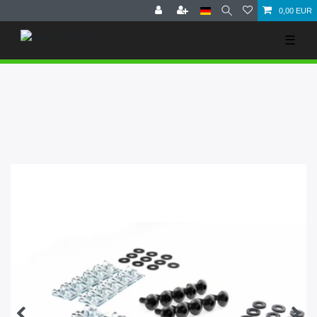
0,00 EUR
☰