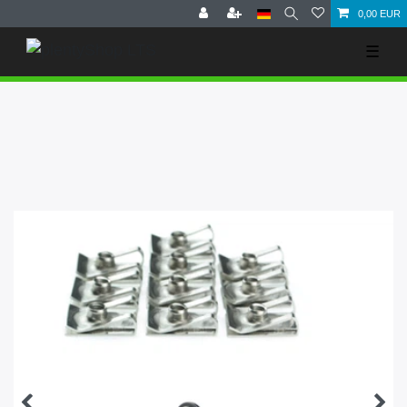
0,00 EUR
☰