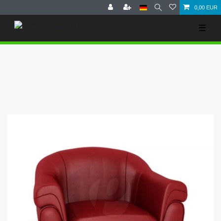
0,00 EUR
☰